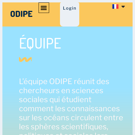
Login
ÉQUIPE
L’équipe ODIPE réunit des
chercheurs en sciences
sociales qui étudient
comment les connaissances
sur les océans circulent entre
les sphères scientifiques,