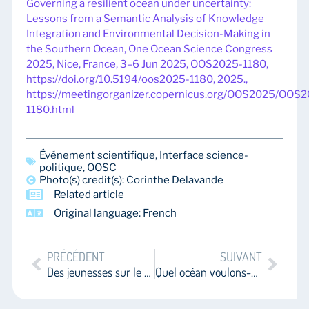
Governing a resilient ocean under uncertainty:
Lessons from a Semantic Analysis of Knowledge
Integration and Environmental Decision-Making in
the Southern Ocean, One Ocean Science Congress
2025, Nice, France, 3–6 Jun 2025, OOS2025-1180,
https://doi.org/10.5194/oos2025-1180, 2025.,
https://meetingorganizer.copernicus.org/OOS2025/OOS
1180.html
Événement scientifique
,
Interface science-
politique
,
OOSC
Photo(s) credit(s): Corinthe Delavande
Related article
Original language: French
PRÉCÉDENT
SUIVANT
Des jeunesses sur le front de mer. Manifestes de la jeunesse à l’UNOC et réceptions politiques sous forme de célébration de l’engagement
Quel océan voulons-nous ? Voix autochtones, inclusion et justice épistémique face aux défis systémiques