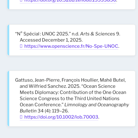
https://doi.org/10.5281/zenodo.15533850
.
“N° Spécial : UNOC 2025.” n.d.
Arts & Sciences
9.
Accessed December 1, 2025.
https://www.openscience.fr/No-Spe-UNOC
.
Gattuso, Jean-Pierre, François Houllier, Mahé Butel,
and Wilfried Sanchez. 2025. “Ocean Science
Meets Diplomacy: Contribution of the One Ocean
Science Congress to the Third United Nations
Ocean Conference.”
Limnology and Oceanography
Bulletin
34 (4): 119–26.
https://doi.org/10.1002/lob.70003
.