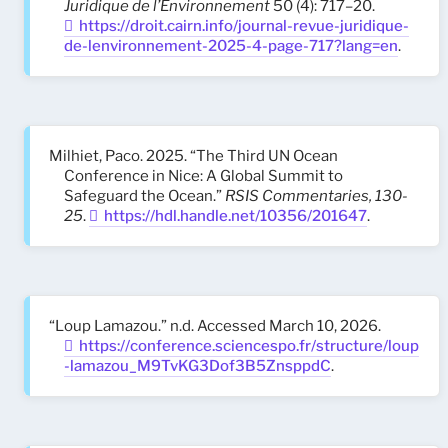
Juridique de l’Environnement
50 (4): 717–20.
https://droit.cairn.info/journal-revue-juridique-
de-lenvironnement-2025-4-page-717?lang=en
.
Milhiet, Paco. 2025. “The Third UN Ocean
Conference in Nice: A Global Summit to
Safeguard the Ocean.”
RSIS Commentaries, 130-
25
.
https://hdl.handle.net/10356/201647
.
“Loup Lamazou.” n.d. Accessed March 10, 2026.
https://conference.sciencespo.fr/structure/loup
-lamazou_M9TvKG3Dof3B5ZnsppdC
.