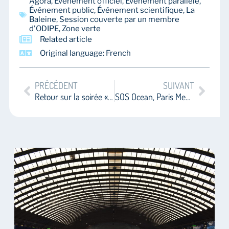
Agora
,
Événement officiel
,
Événement parallèle
,
Événement public
,
Événement scientifique
,
La
Baleine
,
Session couverte par un membre
d'ODIPE
,
Zone verte
Related article
Original language: French
PRÉCÉDENT
SUIVANT
Retour sur la soirée « Vivant(s) » de Bloom
SOS Ocean, Paris Meeting