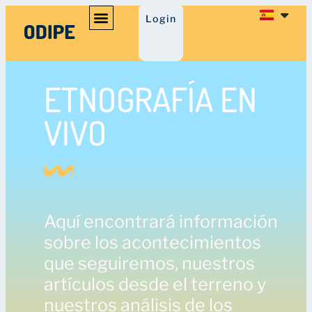
Login
ETNOGRAFÍA EN
VIVO
Aquí encontrará información
sobre los acontecimientos
que seguiremos, nuestros
artículos desde el terreno y
nuestros análisis de los