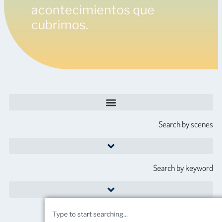
acontecimientos que
cubrimos.
OCEAN RISE & COASTAL RESILIENCE COALITION SUMMIT
Search by scenes
Search by keyword