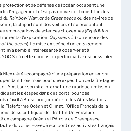
 de protection et de défense de l’océan occupent une
 d’engagement n’est pas nouveau : il constitue des
rd du
Rainbow Warrior
de
Greenpeace
ou des navires de
ents, la plupart sont des voiliers et se présentent
 des embarcations de sciences citoyennes (
Expédition
struments d’exploration (
Odysseus 3.1
) ou encore des
 of the ocean
). La mise en scène d’un engagement
ent m’a semblé intéressante à observer et à
UNOC 3 où cette dimension performative est aussi bien
’à Nice a été accompagné d’une préparation en amont.
a
, pendant trois mois pour une expédition de la Bretagne
i. Ainsi, sur son site internet, une rubrique « mission
diquant les étapes dans des ports, pour des
is d’avril à Brest, une journée sur les Aires Marines
la Plateforme Océan et Climat, l’Office Français de la
ons de scientifiques de l’Institut Universitaire
rgé de campagne Océan et Pétrole de Greenpeace.
attache du voilier – avec à son bord des activistes français