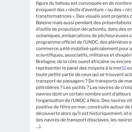
figure du bateau est convoquée en de nombreux
évoquent des « récits d’aventure » ou des « ré
transformatrices ». Des visuels sont projetés d
Baleine mais aussi pendant des présentations d
d’outils de propulsion décarbonés, dans des e
océaniques, embarcations de pêcheur.euses su
programme officiel de l’UNOC, des plénières 
commerce a été mobilisé spécialement pour acc
scientifiques, associatifs, militaires et d’exp
Bretagne, de la côte ouest africaine ou encore 
représenter le panel des moyens à la mer
[1]
ex
toute petite partie de ceux qui se trouvent ac
transport de passagers ? De transports de ma
pétrolières ? Les yachts ? Les navires de croi
navires dont un certain nombre sont d’ailleur
l’organisation de l’UNOC à Nice. Des navires vi
positive de l’être en mer, construite autour de l
découverte alors qu’il est historiquement, et 
(les navires de transport d’esclaves, les navir
…).