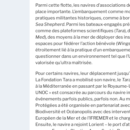
Parmi cette flotte, les navires d’associations
place importante. L’embarquement comme mode
pratiques militantes historiques, comme à bo
Sea Shepherd
. Parmi les bateaux-engagés prés
comme des plateformes scientifiques (
Tara
),
Med
), des moyens à la mer de déployer des in
espaces pour fédérer l’action bénévole (
Wings
étroitement lié à la pratique d’un embarquem
questionner dans un environnement tel que l’
valorisée qu’ultra maîtrisée.
Pour certains navires, leur déplacement jusqu
La Fondation Tara a mobilisé son navire, le
Tar
à la Méditerranée en passant par le Royaume-Un
UNOC » est consacrée au parcours du navire in
événements parfois publics, parfois non. Au mo
Protégées a été organisée en partenariat avec 
Biodiversité et Océanopolis avec des interventi
Européen de la Mer et de l’IFREMER et le cha
Ensuite, le navire a rejoint Lorient – le port d’