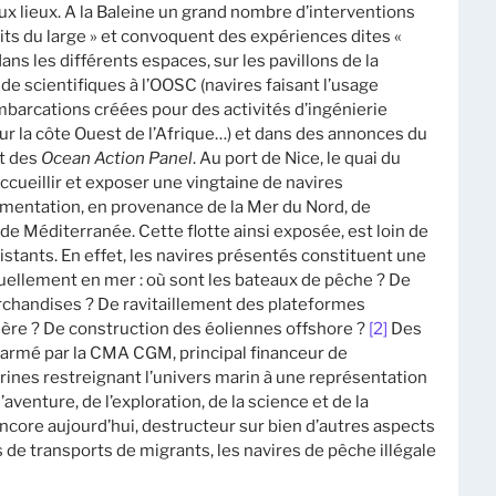
 lieux. A la Baleine un grand nombre d’interventions
cits du large » et convoquent des expériences dites «
ans les différents espaces, sur les pavillons de la
e scientifiques à l’OOSC (navires faisant l’usage
mbarcations créées pour des activités d’ingénierie
r la côte Ouest de l’Afrique…) et dans des annonces du
et des
Ocean Action Panel
. Au port de Nice, le quai du
ueillir et exposer une vingtaine de navires
érimentation, en provenance de la Mer du Nord, de
de Méditerranée. Cette flotte ainsi exposée, est loin de
istants. En effet, les navires présentés constituent une
tuellement en mer : où sont les bateaux de pêche ? De
rchandises ? De ravitaillement des plateformes
sière ? De construction des éoliennes offshore ?
[2]
Des
s armé par la CMA CGM, principal financeur de
trines restreignant l’univers marin à une représentation
’aventure, de l’exploration, de la science et de la
encore aujourd’hui, destructeur sur bien d’autres aspects
es de transports de migrants, les navires de pêche illégale