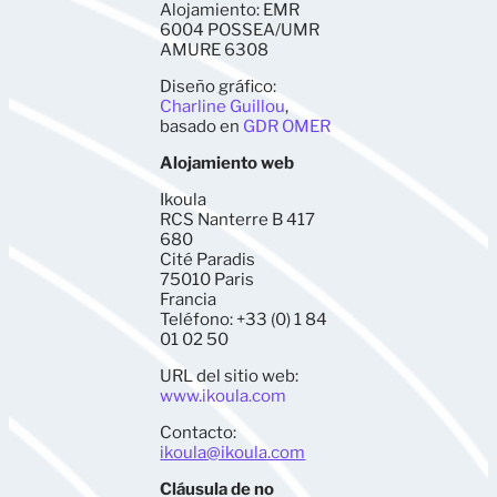
Alojamiento: EMR
6004 POSSEA/UMR
AMURE 6308
Diseño gráfico:
Charline Guillou
,
basado en
GDR OMER
Alojamiento web
Ikoula
RCS Nanterre B 417
680
Cité Paradis
75010 Paris
Francia
Teléfono: +33 (0) 1 84
01 02 50
URL del sitio web:
www.ikoula.com
Contacto:
ikoula@ikoula.com
Cláusula de no