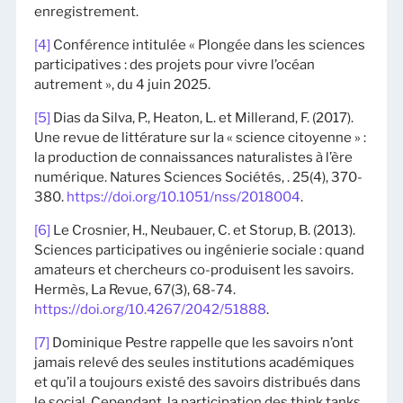
enregistrement.
[4]
Conférence intitulée « Plongée dans les sciences
participatives : des projets pour vivre l’océan
autrement », du 4 juin 2025.
[5]
Dias da Silva, P., Heaton, L. et Millerand, F. (2017).
Une revue de littérature sur la « science citoyenne » :
la production de connaissances naturalistes à l’ère
numérique. Natures Sciences Sociétés, . 25(4), 370-
380.
https://doi.org/10.1051/nss/2018004
.
[6]
Le Crosnier, H., Neubauer, C. et Storup, B. (2013).
Sciences participatives ou ingénierie sociale : quand
amateurs et chercheurs co-produisent les savoirs.
Hermès, La Revue, 67(3), 68-74.
https://doi.org/10.4267/2042/51888
.
[7]
Dominique Pestre rappelle que les savoirs n’ont
jamais relevé des seules institutions académiques
et qu’il a toujours existé des savoirs distribués dans
le social. Cependant, la participation des think tanks,