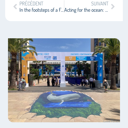
PRÉCÉDENT
SUIVANT
In the footsteps of a French fisheries representative at the UNOC
Acting for the ocean: acting for fishermen?
Lucie Fortun