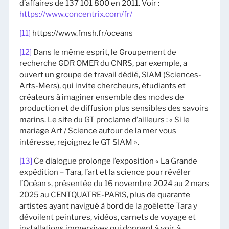
d’affaires de 137 101 800 en 2011. Voir :
https://www.concentrix.com/fr/
[11]
https://www.fmsh.fr/oceans
[12]
Dans le même esprit, le Groupement de
recherche GDR OMER du CNRS, par exemple, a
ouvert un groupe de travail dédié, SIAM (Sciences-
Arts-Mers), qui invite chercheurs, étudiants et
créateurs à imaginer ensemble des modes de
production et de diffusion plus sensibles des savoirs
marins. Le site du GT proclame d’ailleurs : « Si le
mariage Art / Science autour de la mer vous
intéresse, rejoignez le GT SIAM ».
[13]
Ce dialogue prolonge l’exposition « La Grande
expédition – Tara, l’art et la science pour révéler
l’Océan », présentée du 16 novembre 2024 au 2 mars
2025 au CENTQUATRE-PARIS, plus de quarante
artistes ayant navigué à bord de la goélette Tara y
dévoilent peintures, vidéos, carnets de voyage et
installations immersives qui donnent à voir, à