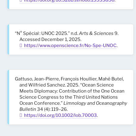
https://doi.org/10.5281/zenodo.15533850
.
“N° Spécial : UNOC 2025.” n.d.
Arts & Sciences
9.
Accessed December 1, 2025.
https://www.openscience.fr/No-Spe-UNOC
.
Gattuso, Jean-Pierre, François Houllier, Mahé Butel,
and Wilfried Sanchez. 2025. “Ocean Science
Meets Diplomacy: Contribution of the One Ocean
Science Congress to the Third United Nations
Ocean Conference.”
Limnology and Oceanography
Bulletin
34 (4): 119–26.
https://doi.org/10.1002/lob.70003
.