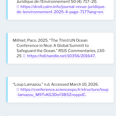
Juridique de l’Environnement
50 (4): 717–20.
https://droit.cairn.info/journal-revue-juridique-
de-lenvironnement-2025-4-page-717?lang=en
.
Milhiet, Paco. 2025. “The Third UN Ocean
Conference in Nice: A Global Summit to
Safeguard the Ocean.”
RSIS Commentaries, 130-
25
.
https://hdl.handle.net/10356/201647
.
“Loup Lamazou.” n.d. Accessed March 10, 2026.
https://conference.sciencespo.fr/structure/loup
-lamazou_M9TvKG3Dof3B5ZnsppdC
.