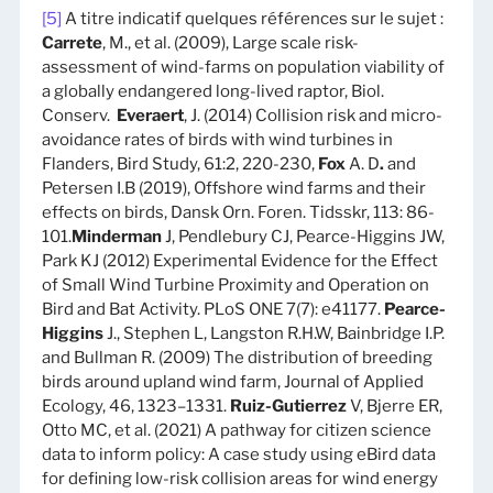
[5]
A titre indicatif quelques références sur le sujet :
Carrete
, M., et al. (2009), Large scale risk-
assessment of wind-farms on population viability of
a globally endangered long-lived raptor, Biol.
Conserv.
Everaert
, J. (2014) Collision risk and micro-
avoidance rates of birds with wind turbines in
Flanders, Bird Study, 61:2, 220-230,
Fox
A. D
.
and
Petersen I.B (2019), Offshore wind farms and their
effects on birds, Dansk Orn. Foren. Tidsskr, 113: 86-
101.
Minderman
J, Pendlebury CJ, Pearce-Higgins JW,
Park KJ (2012) Experimental Evidence for the Effect
of Small Wind Turbine Proximity and Operation on
Bird and Bat Activity. PLoS ONE 7(7): e41177.
Pearce-
Higgins
J., Stephen L, Langston R.H.W, Bainbridge I.P.
and Bullman R. (2009) The distribution of breeding
birds around upland wind farm, Journal of Applied
Ecology, 46, 1323–1331.
Ruiz-Gutierrez
V, Bjerre ER,
Otto MC, et al. (2021) A pathway for citizen science
data to inform policy: A case study using eBird data
for defining low-risk collision areas for wind energy