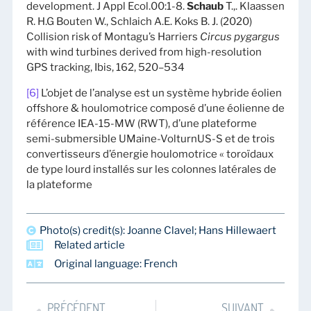
development. J Appl Ecol.00:1-8.
Schaub
T.,. Klaassen
R. H.G Bouten W., Schlaich A.E. Koks B. J. (2020)
Collision risk of Montagu’s Harriers
Circus pygargus
with wind turbines derived from high-resolution
GPS tracking, Ibis, 162, 520–534
[6]
L’objet de l’analyse est un système hybride éolien
offshore & houlomotrice composé d’une éolienne de
référence IEA-15-MW (RWT), d’une plateforme
semi-submersible UMaine-VolturnUS-S et de trois
convertisseurs d’énergie houlomotrice « toroïdaux
de type lourd installés sur les colonnes latérales de
la plateforme
Photo(s) credit(s): Joanne Clavel; Hans Hillewaert
Related article
Original language: French
PRÉCÉDENT
SUIVANT